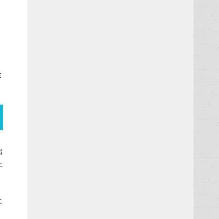
。
ま
出
エ
よ