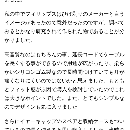
私の
中で
フィリップスは
ひげ剃りの
メーカーと
言う
イメージが
あったので
意外だった
のですが
、
調べて
みると
かなり
研究されて
作られた
物である
ことが
分
かりました
。
高音質な
のは
もちろんの
事
、
延長コードで
ケーブル
を
長く
する
事が
できるので
用途が
広がったり
、
柔ら
かい
シリコンゴム製なので
長時間
つけて
いても
耳が
痛く
なり
にくい
のではないかと
思えました
。
もとも
と
フィット感が
原因で
購入を
検討して
いたので
これ
は大きな
ポイントでした
。
また
、
とても
シンプルな
ので
デザインも
気に入りました
。
さらに
イヤーキャップの
スペアと
収納ケースも
つい
て
いるので
長く
使えると
思い
購入しました
。
当時の