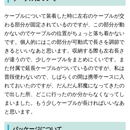
ケーブルについて
装着した
時に
左右の
ケーブルが
交
わる
部分が
固定されて
いる
のですが
、
この
部分が
動
かないので
ケーブルの
位置が
ちょっと
落ち着かない
です
。
個人的にはこの
部分が
可動式で
長さを
調節で
きると
いいなあと
思います
。
収納する
際も
左右長さ
が
違うので
、
少し
ケーブルを
まとめ
にくいです
。
ま
た
付属で
延長ケーブルが
ついて
いる
のですが
、
私は
普段
使わないので
、
しばらくの
間は
携帯ケースに
入
れて
おいた
のですが
、
だんだん
邪魔に
なって
きたの
で
出した
所
、
どこに
行った
のか
分からなく
なって
し
まいました
。
もう少し
ケーブルが
長ければ
いいなあ
と
思います
。
パッケージについて