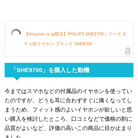
【Amazon.co.jp限定】PHILIPS SHE9700シリーズ カ
ナル型イヤホン ブラック SHE9700
「SHE9700」を購入した動機
今までは
スマホなどの
付属品の
イヤホンを
使って
い
た
のですが
、
どうも
耳に
合わず
すぐに
痛く
なって
し
まう
ため
、
フィット感の
よい
イヤホンが
欲しいと
思
い
購入を
検討した
ところ
、
口コミなどで
価格の
割に
品質が
よいなど
、
評価の
高いこの
商品に
目が
止まり
ました
。