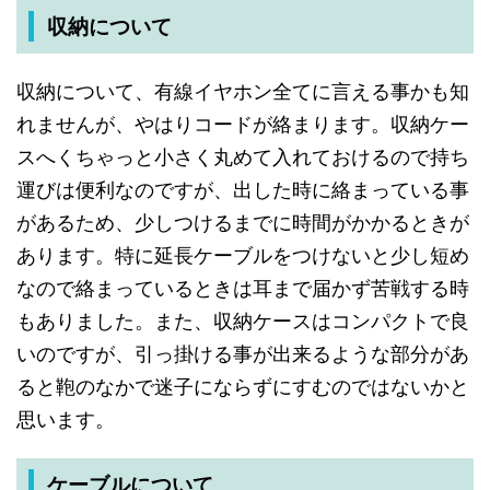
収納について
収納について、
有線イヤホン全てに
言える
事かも
知
れませんが
、
やはり
コードが
絡まります
。
収納ケー
スへ
く
ちゃっと
小さく
丸めて
入れて
おけるので
持ち
運びは
便利な
のですが
、
出した
時に
絡まって
いる
事
が
ある
ため
、
少し
つけるまでに
時間が
かかる
ときが
あります
。
特に
延長ケーブルを
つけないと
少し
短め
なので
絡まって
いる
ときは
耳まで
届かず
苦戦する
時
も
ありました
。
また
、
収納ケースは
コンパクトで
良
い
のですが
、
引っ掛ける
事が
出来る
ような
部分が
あ
ると
鞄の
なかで
迷子に
ならずに
すむ
のではないかと
思います
。
ケーブルについて