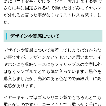
また
コードを
耳に
かける
「
シェア掛け
」
を
する
事で
さらに
耳に
固定されるので
動いた
はずみに
イヤホン
が
外れると
言った
事が
なくなり
ストレスも
減りまし
た
。
デザインや質感について
デザインや
質感について
装着して
しまえば
分からな
い
事ですが
、
デザインが
とても
いいと
思います
。
イ
ヤホンにも
収納ケースにも
フィリップスの
文字以外
は
なく
シンプルで
とても
気に入って
います
。
黒色を
購入しましたが
、
光沢の
ある
色なので
値段以上に
高
級感が
あります
。
イヤーキャップは
ゴムシリコン製で
もちろん
とても
柔らかい
のですが
、
コードも
とても
柔らかく
手にも