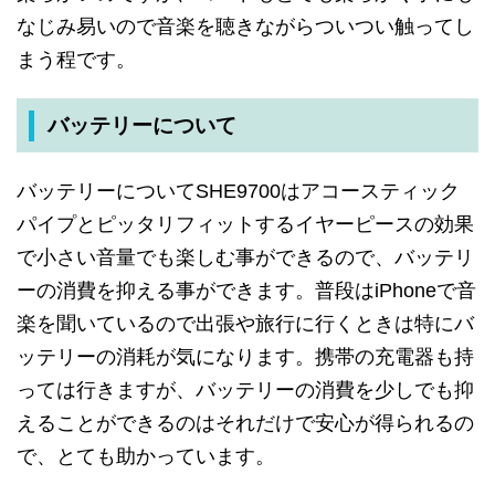
なじみ易いので
音楽を
聴きながら
ついつい
触って
し
まう
程です
。
バッテリーについて
バッテリーについて
SHE9700は
アコースティック
パイプと
ピッタリ
フィットする
イヤーピースの
効果
で
小さい
音量でも
楽しむ
事が
できるので
、
バッテリ
ーの
消費を
抑える
事が
できます
。
普段は
iPhoneで
音
楽を
聞いて
いるので
出張や
旅行に
行く
ときは
特に
バ
ッテリーの
消耗が
気に
なります
。
携帯の
充電器も
持
っては
行きますが
、
バッテリーの
消費を
少しでも
抑
える
ことが
できる
のは
それだけで
安心が
得られるの
で
、
とても
助かって
います
。