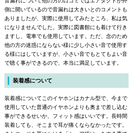
音漏れについて
他の
方の
口コミでは
エアダクトが
外
側に
開いて
いるので
音漏れは
大きいとの
コメントも
ありましたが
、
実際に
使用して
みた
ところ
、
私は
気
に
なりませんでした
。
実際に
図書館にも
着けて
行き
ますし
、
電車でも
使用して
います
。
ただ
、
念の
ため
他の
方の
迷惑に
ならない
様に
少し
小さい
音で
使用す
る
様には
して
いますが
、
小さい
音でも
とても
よい
音
で
聴く
事が
できるので
、
本当に
満足して
います
。
装着感について
装着感についてこの
イヤホンは
カナル型で
、
今まで
使用して
いた
普通の
イヤホンよりも
奥まで
差し込む
事が
できる
せいか
、
フィット感は
いいです
。
長時間
装着しても
、
そこまで
耳が
痛く
ならなかったです
。