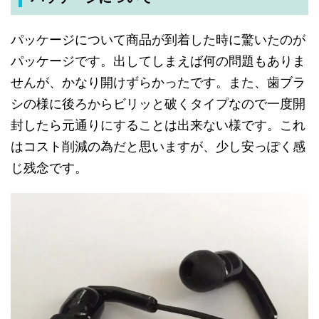
パッケージについて
商品が
到着した
時に
驚いた
のが
パッケージです
。
出して
しまえば
何の
問題も
ありま
せんが
、
かなり
開け
ずらかったです
。
また
、
歯ブラ
シの
様に
後ろから
ビリッと
破く
タイプなので
一度
開
封したら
元通りに
する
ことは
出来ない
様です
。
これ
は
コスト削減の
為だと
思いますが
、
少し
安っぽく
感
じ
残念です
。