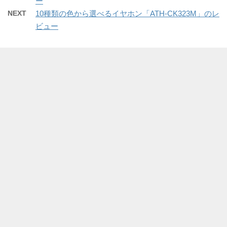
ー
NEXT
10種類の色から選べるイヤホン「ATH-CK323M」のレ
ビュー