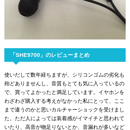
「SHE9700」のレビューまとめ
使い
だして
数年経ちますが
、
シリコンゴムの
劣化も
殆ど
ありませんし
、
音質も
とても
気に入って
いるの
で
、
買って
よかったと
満足して
います
。
イヤホンを
わざわざ
購入する
考えが
なかった
私にとって
、
ここ
まで
違う
のかと
思い
カルチャーショックを
受けまし
た
。
ただ人によっては
装着感が
イマイチと
思われて
いたり
、
高音が
物足りないとか
、
音漏れが
多いなど