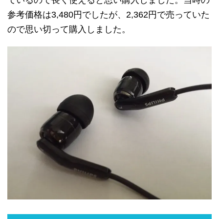
参考価格は
3,480円でしたが
、
2,362円で
売って
いた
ので
思い切って
購入しました
。