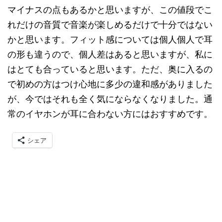
マイナスの
点も
あるかと
思いますが
、
この
値段で
こ
れだけの
音質で
音楽が
楽しめるだけで
十分ではない
かと
思います
。
フィット感については
個人個人で
耳
の
形も
違うので
、
個人差は
あると
思いますが
、
私に
は
とても
合って
いると
思います
。
ただ
、
奥に
入るの
で
初めの
方は
つけ心地に
多少の
違和感が
ありました
が
、
今では
それも
全く
気になら
なくなりました
。
通
常の
イヤホンが
耳に
合わない
方には
おすすめです
。
シェア