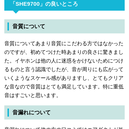
「SHE9700」の良いところ
音質について
音質について
あまり
音質に
こだわる
方では
なかった
のですが
、
初めて
つけた
時
あまりの
良さに
驚きまし
た
。
イヤホンは
他の
人に
迷惑を
かけない
ために
つけ
る
ものと
言う
認識でしたが
、
音が
周りにも
広がって
いく
ような
スケール感が
ありますし
、
とても
クリア
な
音なので
音質は
とても
満足して
います
。
特に
重低
音は
すごいと
思います
。
音漏れについて